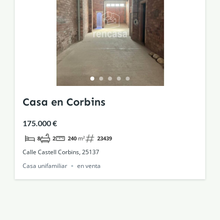
Casa en Corbins
175.000 €
8
2
240
m²
23439
Calle Castell Corbins, 25137
Casa unifamiliar
en venta