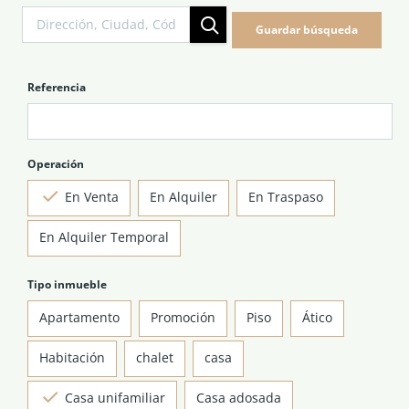
NOTICIAS Y BLOG
Guardar búsqueda
CONTACTO
Referencia
PERFIL
Operación
En Venta
En Alquiler
En Traspaso
En Alquiler Temporal
Tipo inmueble
Apartamento
Promoción
Piso
Ático
Habitación
chalet
casa
Casa unifamiliar
Casa adosada