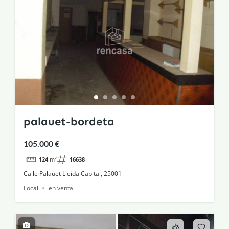
palauet-bordeta
105.000 €
124
m²
16638
Calle Palauet Lleida Capital, 25001
Local
en venta