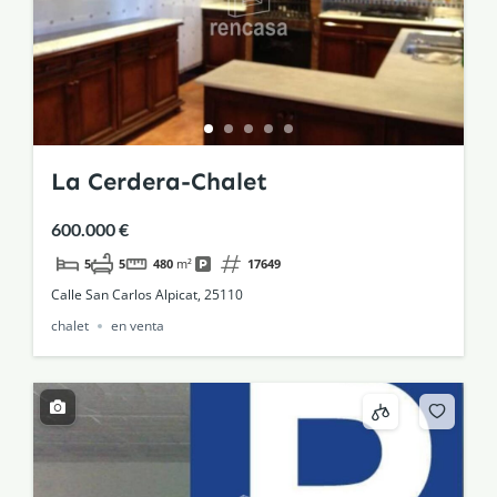
La Cerdera-Chalet
600.000 €
5
5
480
m²
17649
Calle San Carlos Alpicat, 25110
chalet
en venta