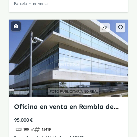
Parcela
en venta
Oficina en venta en Rambla de
Ferran-Estació, Lleida Capital
95.000 €
100
m²
15419