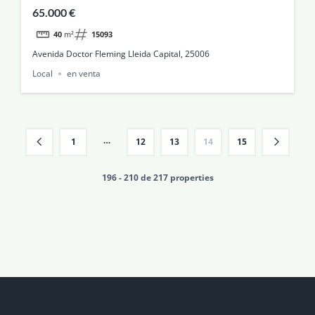
65.000 €
40
m²
15093
Avenida Doctor Fleming Lleida Capital, 25006
Local
en venta
…
1
12
13
14
15
196 - 210 de 217 properties