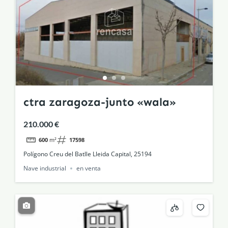
ctra zaragoza-junto «wala»
210.000 €
600
m²
17598
Polígono Creu del Batlle Lleida Capital, 25194
Nave industrial
en venta