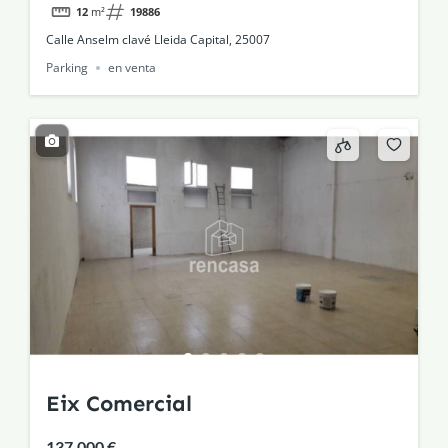
12
m²
19886
Calle Anselm clavé Lleida Capital, 25007
Parking
en venta
Eix Comercial
137.000 €