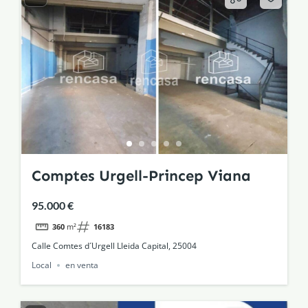
Comptes Urgell-Princep Viana
95.000 €
360
m²
16183
Calle Comtes d´Urgell Lleida Capital, 25004
Local
en venta