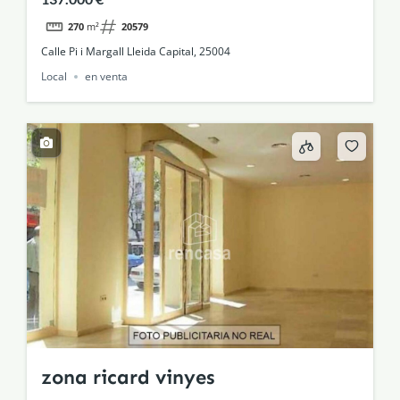
270
m²
20579
Calle Pi i Margall Lleida Capital, 25004
Local
en venta
zona ricard vinyes