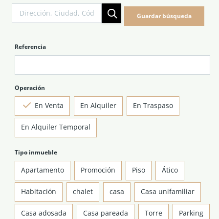
NOTICIAS Y BLOG
Guardar búsqueda
CONTACTO
Referencia
PERFIL
Operación
En Venta
En Alquiler
En Traspaso
En Alquiler Temporal
Tipo inmueble
Apartamento
Promoción
Piso
Ático
Habitación
chalet
casa
Casa unifamiliar
Casa adosada
Casa pareada
Torre
Parking