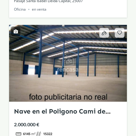
Pasaje Santa Isabel Lleida Capital, 25007
Oficina
en venta
Nave en el Poligono Cami de
Frares
2.000.000 €
6145
m²
15322