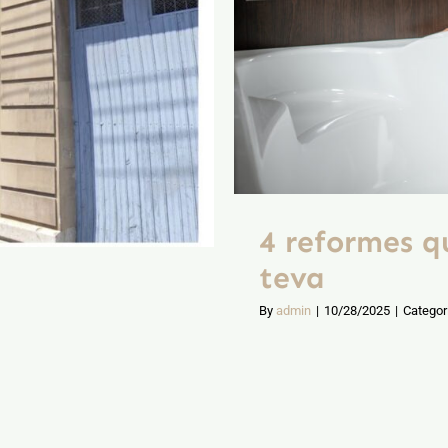
4 reformes q
teva
By
admin
|
10/28/2025
|
Categor