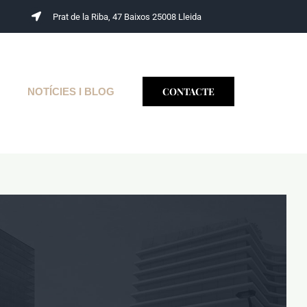
Prat de la Riba, 47 Baixos 25008 Lleida
CONTACTE
NOTÍCIES I BLOG