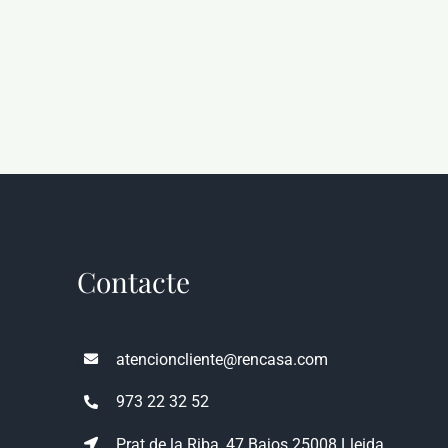
Contacte
atencioncliente@rencasa.com
973 22 32 52
Prat de la Riba, 47 Bajos 25008 Lleida