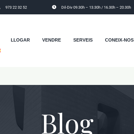
973 22 32 52
Dil-Div 09.30h – 13.30h / 16.30h – 20.30h
LLOGAR
VENDRE
SERVEIS
CONEIX-NOS
Blog