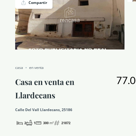
Compartir
NOTICIAS Y BLOG
CONTACTO
PERFIL
casa
en venta
77.0
Casa en venta en
Llardecans
Calle Del Vall Llardecans, 25186
2
1
300
m²
21872