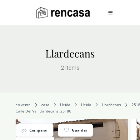
Skip
to
Toggle
Navigation
content
COMPRAR
Llardecans
ALQUILAR
2 items
VENDER
en venta
casa
Lleida
Lleida
Llardecans
251
SERVICIOS
Calle Del Vall Llardecans, 25186
CONOCENOS
Comparar
Guardar