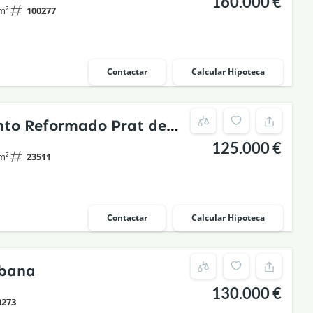
160.000 €
stórico rehabilitado
m²
100277
Contactar
Calcular Hipoteca
to Reformado Prat de
125.000 €
m²
23511
Contactar
Calcular Hipoteca
rbana
130.000 €
0273