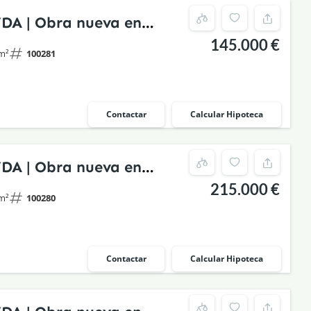
YDA | Obra nueva en
145.000 €
stórico rehabilitado
m²
100281
Contactar
Calcular Hipoteca
YDA | Obra nueva en
215.000 €
stórico rehabilitado
m²
100280
Contactar
Calcular Hipoteca