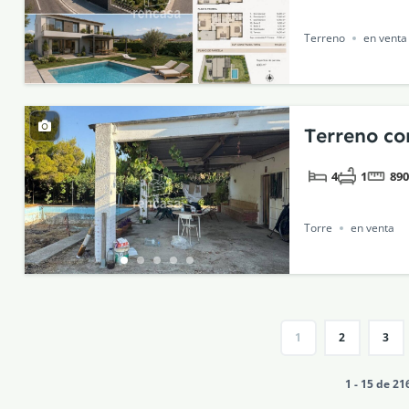
Terreno
en venta
Terreno co
4
1
89
Torre
en venta
1
2
3
1 - 15 de 21