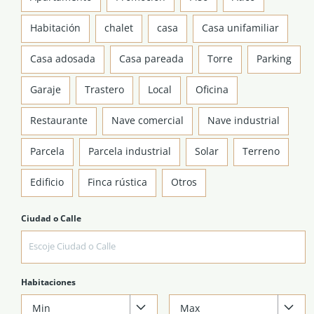
Habitación
chalet
casa
Casa unifamiliar
Casa adosada
Casa pareada
Torre
Parking
Garaje
Trastero
Local
Oficina
Restaurante
Nave comercial
Nave industrial
Parcela
Parcela industrial
Solar
Terreno
Edificio
Finca rústica
Otros
Ciudad o Calle
Habitaciones
Min
Max