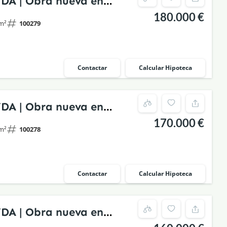
YDA | Obra nueva en
180.000 €
stórico rehabilitado
m²
100279
Contactar
Calcular Hipoteca
YDA | Obra nueva en
170.000 €
stórico rehabilitado
m²
100278
Contactar
Calcular Hipoteca
YDA | Obra nueva en