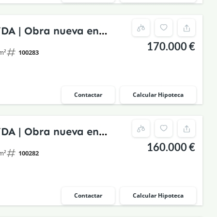
YDA | Obra nueva en
170.000 €
stórico rehabilitado
m²
100283
Contactar
Calcular Hipoteca
YDA | Obra nueva en
160.000 €
stórico rehabilitado
m²
100282
Contactar
Calcular Hipoteca