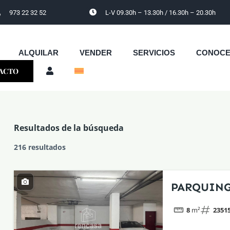
973 22 32 52
L-V 09.30h – 13.30h / 16.30h – 20.30h
ALQUILAR
VENDER
SERVICIOS
CONOC
ACTO
Resultados de la búsqueda
216 resultados
PARQUING
8
m²
2351