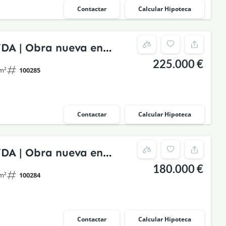
Contactar
Calcular Hipoteca
YDA | Obra nueva en
225.000 €
stórico rehabilitado
m²
100285
Contactar
Calcular Hipoteca
YDA | Obra nueva en
180.000 €
stórico rehabilitado
m²
100284
Contactar
Calcular Hipoteca