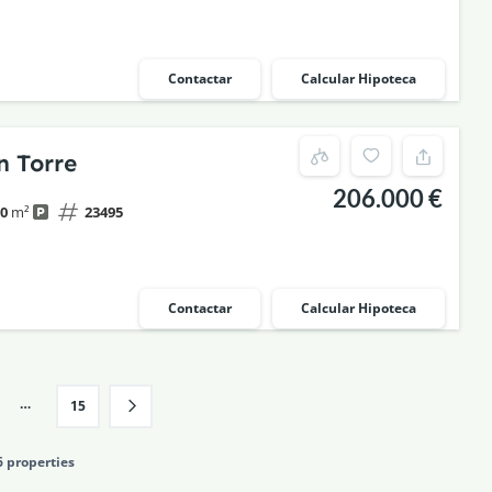
Contactar
Calcular Hipoteca
n Torre
206.000 €
00
m²
23495
Contactar
Calcular Hipoteca
…
15
6 properties