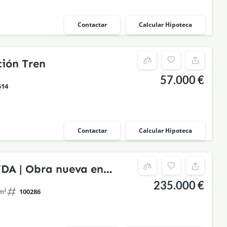
Contactar
Calcular Hipoteca
ión Tren
57.000 €
514
Contactar
Calcular Hipoteca
YDA | Obra nueva en
235.000 €
stórico rehabilitado
m²
100286