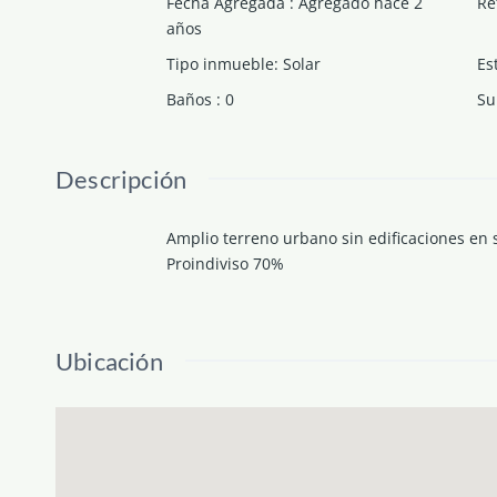
Fecha Agregada
:
Agregado hace 2
Re
años
Tipo inmueble
:
Solar
Es
Baños
:
0
Su
Descripción
Amplio terreno urbano sin edificaciones en s
Proindiviso 70%
Ubicación