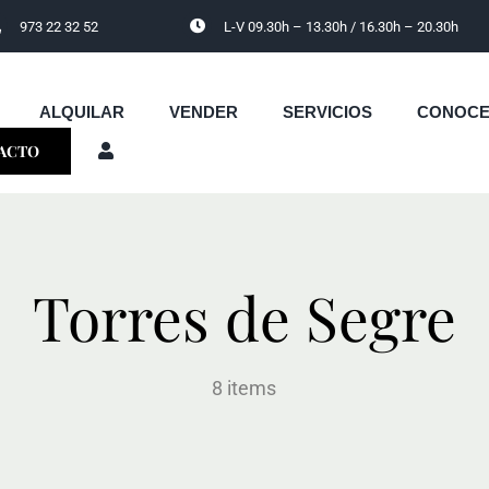
973 22 32 52
L-V 09.30h – 13.30h / 16.30h – 20.30h
ALQUILAR
VENDER
SERVICIOS
CONOC
ACTO
Torres de Segre
8 items