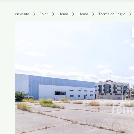
en venta
Solar
Lleida
Lleida
Torres de Segre