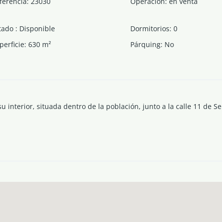
ferencia
:
23030
Operación
:
en venta
tado
:
Disponible
Dormitorios
:
0
perficie
:
630
m²
Párquing
:
No
u interior, situada dentro de la población, junto a la calle 11 de S