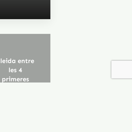
leida entre
les 4
primeres
ciutats més
atractives
per invertir