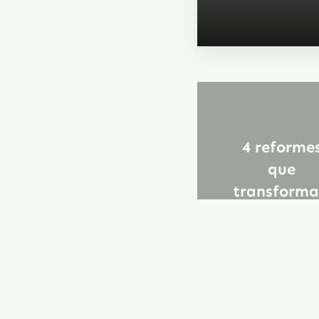
4 reforme
que
transform
casa teva