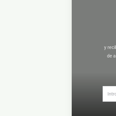
y rec
de a