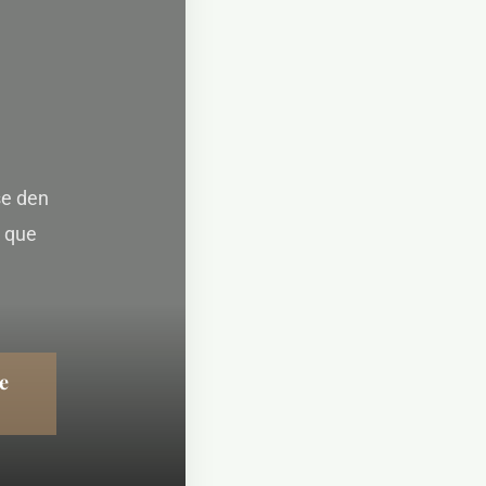
se den
y que
e