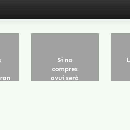
s
Si no
L
compres
aran
avui serà
pitjor demà