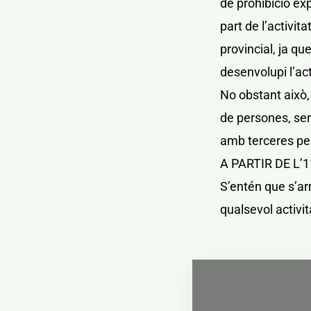
de prohibició exp
part de l’activit
provincial, ja q
desenvolupi l’act
No obstant això,
de persones, seri
amb terceres per
A PARTIR DE L’
S’entén que s’arr
qualsevol activit