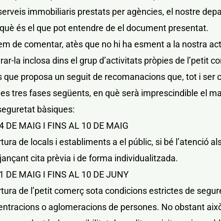
 serveis immobiliaris prestats per agències, el nostre dep
r què és el que pot entendre de el document presentat.
m de comentar, atès que no hi ha esment a la nostra activ
ar-la inclosa dins el grup d’activitats pròpies de l’petit
les que proposa un seguit de recomanacions que, tot i ser 
les tres fases següents, en què serà imprescindible el 
seguretat bàsiques:
4 DE MAIG I FINS AL 10 DE MAIG
rtura de locals i establiments a el públic, si bé l’atenció al
ançant cita prèvia i de forma individualitzada.
1 DE MAIG I FINS AL 10 DE JUNY
rtura de l’petit comerç sota condicions estrictes de segur
centracions o aglomeracions de persones. No obstant això,