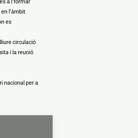
les a l’formar
 en l’àmbit
on es
iure circulació
ita i la reunió
ri nacional per a