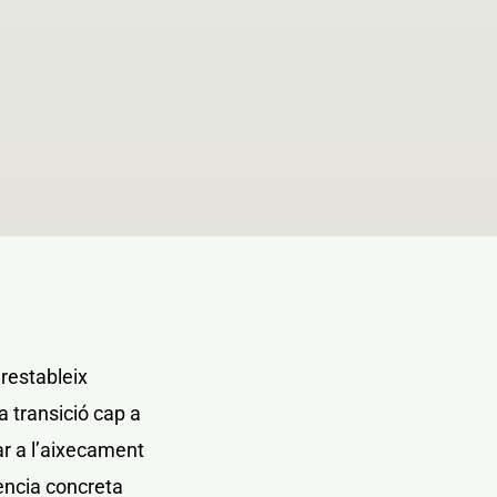
restableix
la transició cap a
ar a l’aixecament
rència concreta