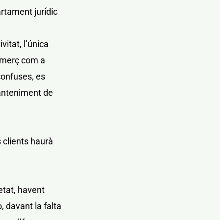
artament jurídic
itat, l’única
 comerç com a
confuses, es
manteniment de
s clients haurà
etat, havent
 davant la falta