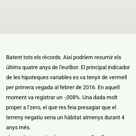
NOTICIAS Y BLOG
CONTACTO
Batent tots els rècords. Així podríem resumir els
PERFIL
últims quatre anys de l’euríbor. El principal indicador
de les hipoteques variables es va tenyir de vermell
per primera vegada al febrer de 2016. En aquell
moment va registrar un -,008%. Una dada molt
proper a l’zero, el que res feia presagiar que el
terreny negatiu seria un hàbitat almenys durant 4
anys més.