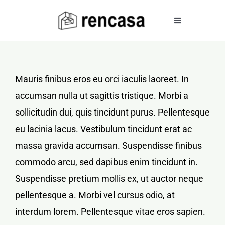
Skip
to
Toggle
Navigation
content
COMPRAR
Mauris finibus eros eu orci iaculis laoreet. In
accumsan nulla ut sagittis tristique. Morbi a
ALQUILAR
sollicitudin dui, quis tincidunt purus. Pellentesque
eu lacinia lacus. Vestibulum tincidunt erat ac
VENDER
massa gravida accumsan. Suspendisse finibus
commodo arcu, sed dapibus enim tincidunt in.
SERVICIOS
Suspendisse pretium mollis ex, ut auctor neque
pellentesque a. Morbi vel cursus odio, at
CONOCENOS
interdum lorem. Pellentesque vitae eros sapien.