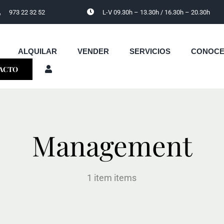
973 22 32 52
L-V 09.30h – 13.30h / 16.30h – 20.30h
ALQUILAR
VENDER
SERVICIOS
CONOC
ACTO
Management
1 item items