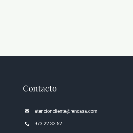
Contacto
atencioncliente@rencasa.com
973 22 32 52