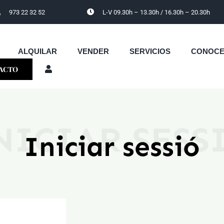
973 22 32 52
L-V 09.30h – 13.30h / 16.30h – 20.30h
ALQUILAR
VENDER
SERVICIOS
CONOC
ACTO
NICIAR SESS
Iniciar sessió