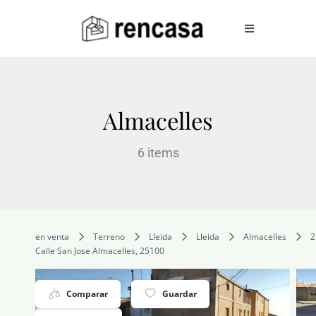
Skip
to
Toggle
Navigation
content
COMPRAR
Almacelles
ALQUILAR
6 items
VENDER
en venta
Terreno
Lleida
Lleida
Almacelles
2
SERVICIOS
Calle San Jose Almacelles, 25100
CONOCENOS
Comparar
Guardar