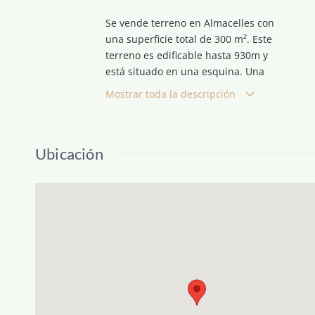
Se vende terreno en Almacelles con
una superficie total de 300 m². Este
terreno es edificable hasta 930m y
está situado en una esquina. Una
excelente oportunidad para construir
Mostrar toda la descripción
la casa de tus sueños en este
municipio tranquilo. No dudes en
contactar para más información o
Ubicación
para visitarlo en persona.