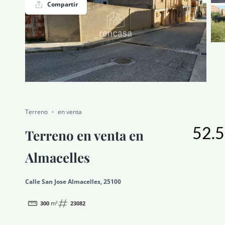
Compartir
NOTICIAS Y BLOG
CONTACTO
PERFIL
Terreno
en venta
52.5
Terreno en venta en
Almacelles
Calle San Jose Almacelles, 25100
300
m²
23082