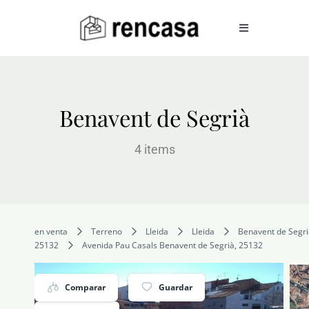
Skip
to
Toggle
Navigation
content
COMPRAR
Benavent de Segrià
ALQUILAR
4 items
VENDER
en venta
Terreno
Lleida
Lleida
Benavent de Segri
SERVICIOS
25132
Avenida Pau Casals Benavent de Segrià, 25132
CONOCENOS
Comparar
Guardar