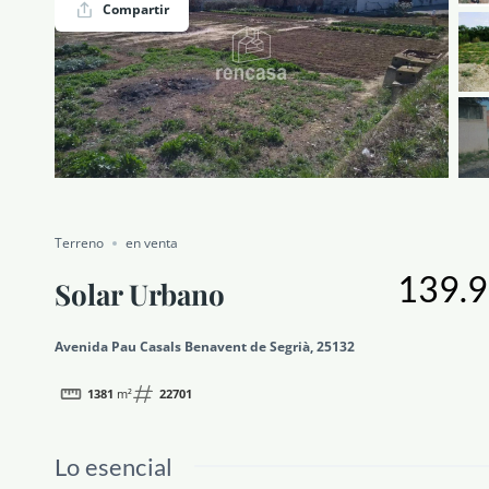
Compartir
NOTICIAS Y BLOG
CONTACTO
PERFIL
Terreno
en venta
139.9
Solar Urbano
Avenida Pau Casals Benavent de Segrià, 25132
1381
m²
22701
Lo esencial