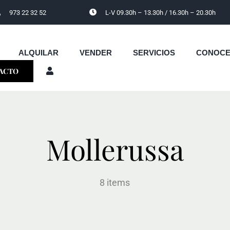
973 22 32 52
L-V 09.30h – 13.30h / 16.30h – 20.30h
ALQUILAR
VENDER
SERVICIOS
CONOC
ACTO
Mollerussa
8 items