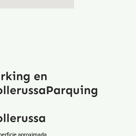
rking en
llerussaParquing
llerussa
perficie aproximada