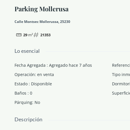
Parking Mollerusa
Calle Montsec Mollerussa, 25230
29
m²
21353
Lo esencial
Fecha Agregada
:
Agregado hace 7 años
Referenc
Operación
:
en venta
Tipo inm
Estado
:
Disponible
Dormitor
Baños
:
0
Superfici
Párquing
:
No
Descripción