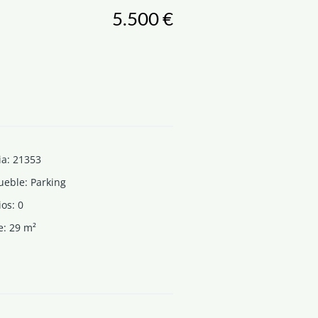
5.500 €
ia
:
21353
ueble
:
Parking
ios
:
0
e
:
29
m²