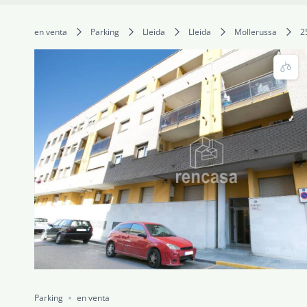
en venta
Parking
Lleida
Lleida
Mollerussa
2
Parking
en venta