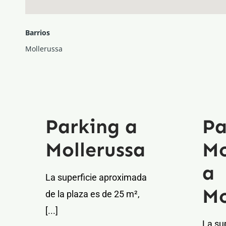
Barrios
Mollerussa
Parking a
Pa
Mollerussa
Mo
a
La superficie aproximada
Mo
de la plaza es de 25 m²,
[...]
La su