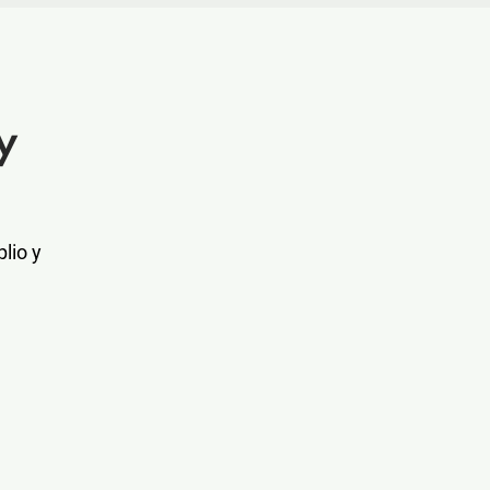
y
lio y