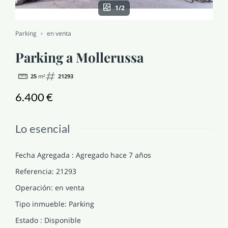
1/2
NOTICIAS Y BLOG
Parking
en venta
CONTACTO
Parking a Mollerussa
25
m²
21293
PERFIL
6.400 €
Lo esencial
Fecha Agregada
:
Agregado hace 7 años
Referencia
:
21293
Operación
:
en venta
Tipo inmueble
:
Parking
Estado
:
Disponible