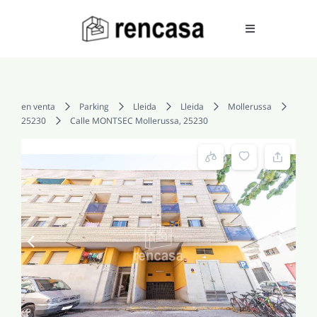
Skip
to
Toggle
Navigation
content
COMPRAR
en venta
Parking
Lleida
Lleida
Mollerussa
25230
Calle MONTSEC Mollerussa, 25230
ALQUILAR
VENDER
SERVICIOS
CONOCENOS