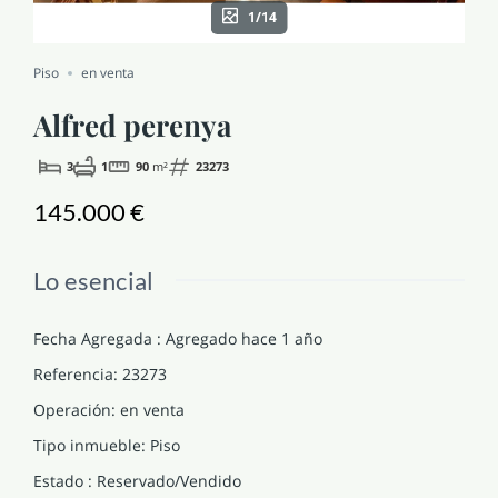
1/14
NOTICIAS Y BLOG
Piso
en venta
CONTACTO
Alfred perenya
3
1
90
m²
23273
PERFIL
145.000 €
Lo esencial
Fecha Agregada
:
Agregado hace 1 año
Referencia
:
23273
Operación
:
en venta
Tipo inmueble
:
Piso
Estado
:
Reservado/Vendido