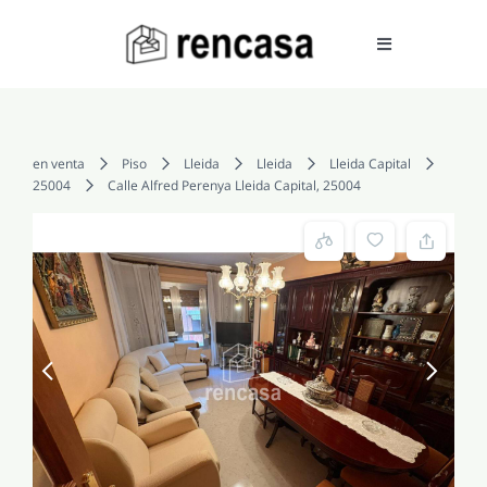
Skip
to
Toggle
Navigation
content
COMPRAR
en venta
Piso
Lleida
Lleida
Lleida Capital
25004
Calle Alfred Perenya Lleida Capital, 25004
ALQUILAR
VENDER
SERVICIOS
CONOCENOS