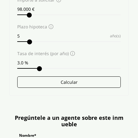
Plazo hipoteca
año(s)
Tasa de interés (por año)
Calcular
Pregúntele a un agente sobre este inm
ueble
Nombre*