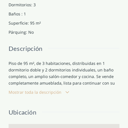
Dormitorios
:
3
Baños
:
1
Superficie
:
95
m²
Párquing
:
No
Descripción
Piso de 95 m², de 3 habitaciones, distribuidas en 1
dormitorio doble y 2 dormitorios individuales, un baño
completo, un amplio salón-comedor y cocina. Se vende
completamente amueblada, lista para continuar con su
aprovechamiento.
Mostrar toda la descripción
Calefacción individual de gas, suelos de gres, ventanas
de aluminio y una reforma que aporta comodidad y
Ubicación
funcionalidad al inmueble.
Se vende alquilado