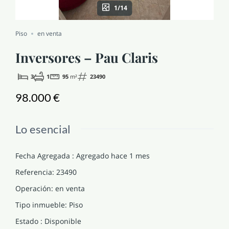
1/14
NOTICIAS Y BLOG
Piso
en venta
CONTACTO
Inversores – Pau Claris
3
1
95
m²
23490
PERFIL
98.000 €
Lo esencial
Fecha Agregada
:
Agregado hace 1 mes
Referencia
:
23490
Operación
:
en venta
Tipo inmueble
:
Piso
Estado
:
Disponible