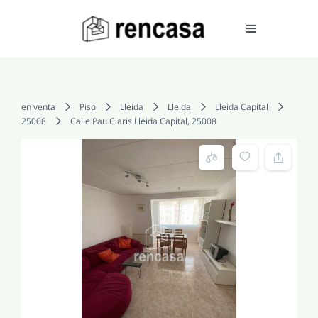
Skip
to
Toggle
Navigation
content
COMPRAR
en venta
Piso
Lleida
Lleida
Lleida Capital
25008
Calle Pau Claris Lleida Capital, 25008
ALQUILAR
VENDER
SERVICIOS
CONOCENOS