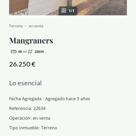
NOTICIAS Y BLOG
1/1
Terreno
en venta
CONTACTO
Mangraners
PERFIL
60
m²
22634
26.250 €
Lo esencial
Fecha Agregada
:
Agregado hace 3 años
Referencia
:
22634
Operación
:
en venta
Tipo inmueble
:
Terreno