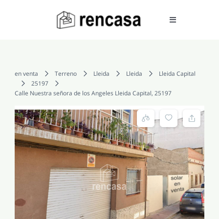
Skip
to
Toggle
Navigation
content
COMPRAR
en venta
Terreno
Lleida
Lleida
Lleida Capital
25197
Calle Nuestra señora de los Angeles Lleida Capital, 25197
ALQUILAR
VENDER
SERVICIOS
CONOCENOS