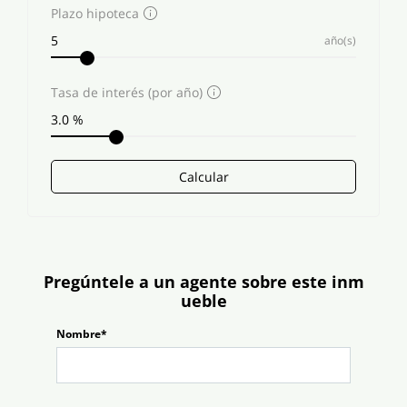
Plazo hipoteca
año(s)
Tasa de interés (por año)
Calcular
Pregúntele a un agente sobre este inm
ueble
Nombre*