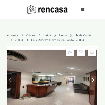
Skip
to
Toggle
Navigation
content
COMPRAR
en venta
Oficina
Lleida
Lleida
Lleida Capital
25004
Calle Anselm Clavé Lleida Capital, 25004
ALQUILAR
VENDER
SERVICIOS
CONOCENOS