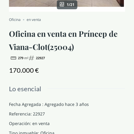
1/21
NOTICIAS Y BLOG
Oficina
en venta
CONTACTO
Oficina en venta en Príncep de
Viana-Clot(25004)
PERFIL
279
m²
22927
170.000 €
Lo esencial
Fecha Agregada
:
Agregado hace 3 años
Referencia
:
22927
Operación
:
en venta
Tipo inmueble
:
Oficina