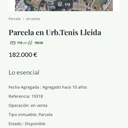
1/4
NOTICIAS Y BLOG
Parcela
en venta
CONTACTO
Parcela en Urb.Tenis Lleida
715
m²
19318
PERFIL
182.000 €
Lo esencial
Fecha Agregada
:
Agregado hace 10 años
Referencia
:
19318
Operación
:
en venta
Tipo inmueble
:
Parcela
Estado
:
Disponible