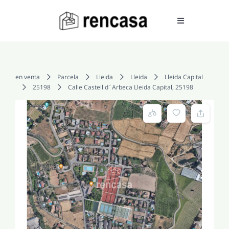
Skip
to
Toggle
Navigation
content
COMPRAR
en venta
Parcela
Lleida
Lleida
Lleida Capital
25198
Calle Castell d´Arbeca Lleida Capital, 25198
ALQUILAR
VENDER
SERVICIOS
CONOCENOS