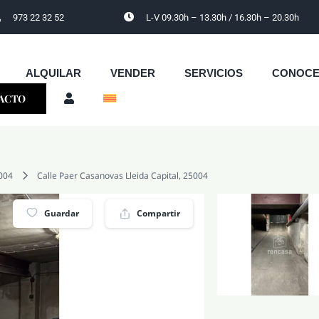
973 22 32 52
L-V 09.30h – 13.30h / 16.30h – 20.30h
ALQUILAR
VENDER
SERVICIOS
CONOC
ACTO
004
Calle Paer Casanovas Lleida Capital, 25004
Guardar
Compartir