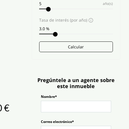
año(s)
Tasa de interés (por año)
Calcular
Pregúntele a un agente sobre
este inmueble
Nombre*
0 €
Correo electrónico*