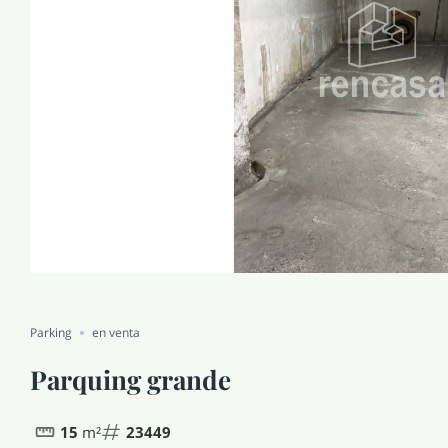
Parking
en venta
Parquing grande
15
m²
23449