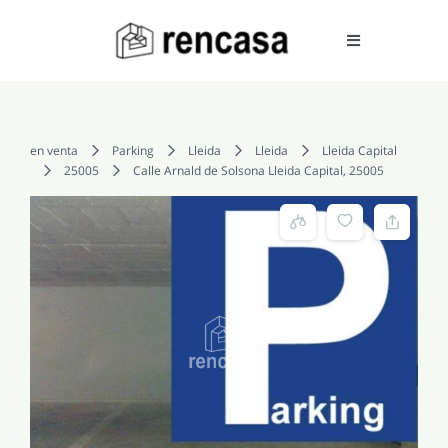
Skip
to
Toggle
Navigation
content
COMPRAR
en venta
Parking
Lleida
Lleida
Lleida Capital
25005
Calle Arnald de Solsona Lleida Capital, 25005
ALQUILAR
VENDER
SERVICIOS
CONOCENOS