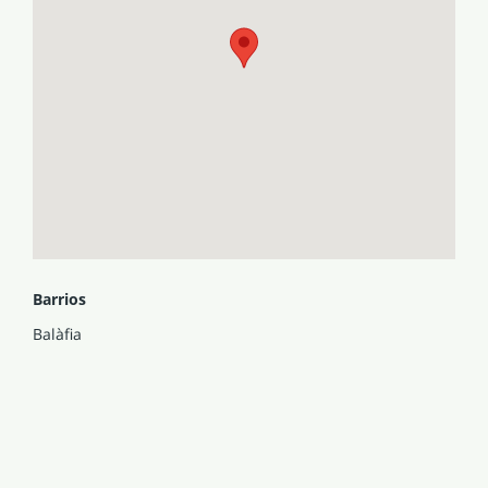
Barrios
Balàfia