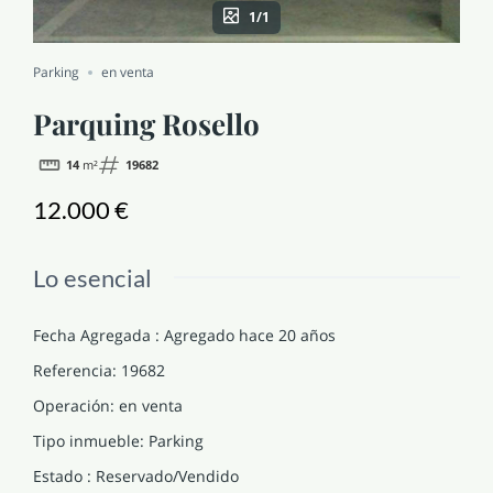
1/1
NOTICIAS Y BLOG
Parking
en venta
CONTACTO
Parquing Rosello
14
m²
19682
PERFIL
12.000 €
Lo esencial
Fecha Agregada
:
Agregado hace 20 años
Referencia
:
19682
Operación
:
en venta
Tipo inmueble
:
Parking
Estado
:
Reservado/Vendido