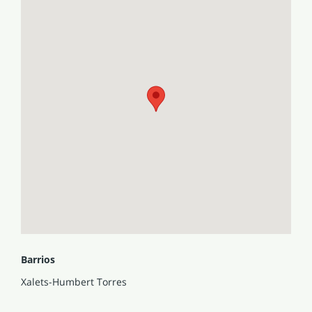
buen estado de conservación, con calefacción individual
y suelos de terrazo en la vivienda y porcelanicos en
baños y cocina. Dispone de ascensor, portero automático,
y se caracteriza por ser luminoso y exterior. No pierdas la
oportunidad de vivir en este espacioso y acogedor piso
en el centro de la ciudad.
Certificado energetico: Disponible (E)
Barrios
Xalets-Humbert Torres