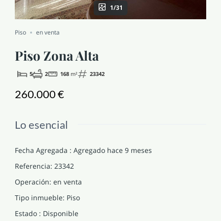
1/31
NOTICIAS Y BLOG
Piso
en venta
CONTACTO
Piso Zona Alta
5
2
168
m²
23342
PERFIL
260.000 €
Lo esencial
Fecha Agregada
:
Agregado hace 9 meses
Referencia
:
23342
Operación
:
en venta
Tipo inmueble
:
Piso
Estado
:
Disponible