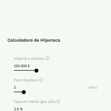
Calculadora de Hipoteca
Importe a solicitar
Plazo hipoteca
año(s)
Tasa de interés (por año)