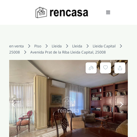
Skip
to
Toggle
Navigation
content
COMPRAR
en venta
Piso
Lleida
Lleida
Lleida Capital
25008
Avenida Prat de la Riba Lleida Capital, 25008
ALQUILAR
VENDER
SERVICIOS
CONOCENOS