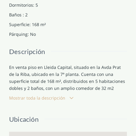
Dormitorios
:
5
Baños
:
2
Superficie
:
168
m²
Párquing
:
No
Descripción
En venta piso en Lleida Capital, situado en la Avda Prat
de la Riba, ubicado en la 7ª planta. Cuenta con una
superficie total de 168 m², distribuidos en 5 habitaciones
dobles y 2 baños, con un amplio comedor de 32 m2
aprox. y salida a una terraza exterior. La vivienda no
Mostrar toda la descripción
tiene cocina (se tendria que utilizar una habitacion para
cocina, que ya disponia con anterioridad pues la vivienda
se encuentra comunicada con el piso colindante y se
Ubicación
utilizó la cocina de este como unica cocina) Tiene 1 o 2
plazas de parquing opcionales. El piso se encuentra en