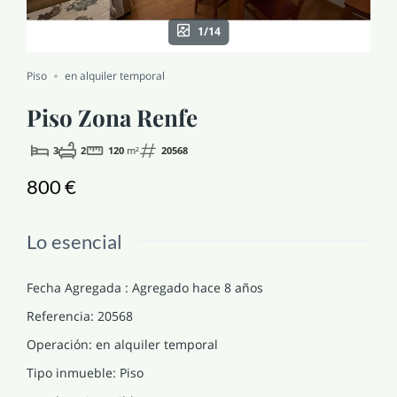
NOTICIAS Y BLOG
1/14
Piso
en alquiler temporal
CONTACTO
Piso Zona Renfe
PERFIL
3
2
120
m²
20568
800 €
Lo esencial
Fecha Agregada
:
Agregado hace 8 años
Referencia
:
20568
Operación
:
en alquiler temporal
Tipo inmueble
:
Piso