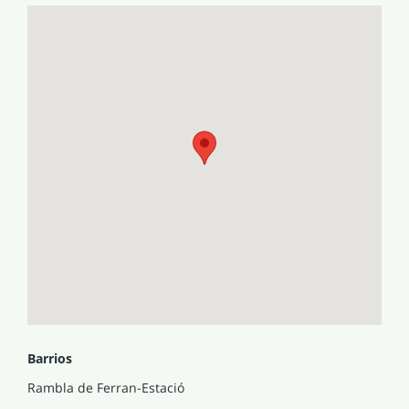
Referencia cédula de habitabilidad: CHL0016111001.
Etiqueta y referencia certificado eficiencia energética: En
tramite.
Número registro AICAT: 3085
FINALIDAD DEL CONTRATO: Habitual.
ÍNDICE DE ALQUILER: Desde 429,85 € al mes - Hasta
627,56 € al mes
ULTIMA RENTA: 800 euros.
El precio del alquiler no incluye suministros ni tasa de
basuras.
El propietario ES GRAN TENEDOR.
Está situado en una ZONA TENSIONADA.
Barrios
Rambla de Ferran-Estació