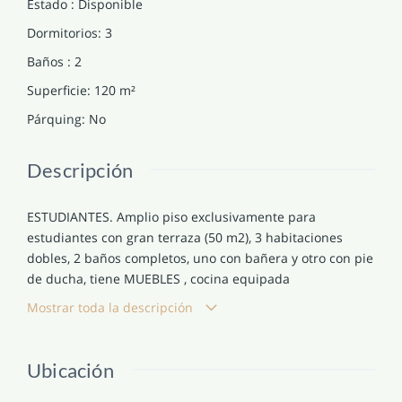
Estado
:
Disponible
Dormitorios
:
3
Baños
:
2
Superficie
:
120
m²
Párquing
:
No
Descripción
ESTUDIANTES. Amplio piso exclusivamente para
estudiantes con gran terraza (50 m2), 3 habitaciones
dobles, 2 baños completos, uno con bañera y otro con pie
de ducha, tiene MUEBLES , cocina equipada
independiente, con calefacción individual a gas, suelo de
Mostrar toda la descripción
parquet, soleado, la finca tiene ascensor.
Localización del inmueble Lleida en calle Anselm Clave.
Ubicación
Estado del inmueble: En buen estado
Superficie útil 92 m2 y construida 113 m2