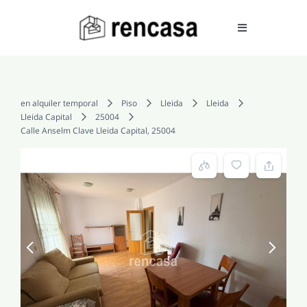
Skip
to
Toggle
Navigation
content
COMPRAR
en alquiler temporal
Piso
Lleida
Lleida
Lleida Capital
25004
Calle Anselm Clave Lleida Capital, 25004
ALQUILAR
VENDER
SERVICIOS
CONOCENOS