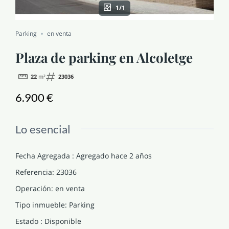
1/1
NOTICIAS Y BLOG
Parking
en venta
CONTACTO
Plaza de parking en Alcoletge
22
m²
23036
PERFIL
6.900 €
Lo esencial
Fecha Agregada
:
Agregado hace 2 años
Referencia
:
23036
Operación
:
en venta
Tipo inmueble
:
Parking
Estado
:
Disponible