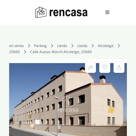
Skip
to
Toggle
Navigation
content
COMPRAR
en venta
Parking
Lleida
Lleida
Alcoletge
25660
Calle Ausias March Alcoletge, 25660
ALQUILAR
VENDER
SERVICIOS
CONOCENOS