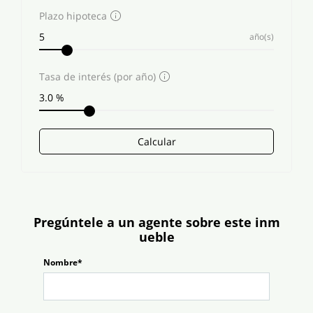
Plazo hipoteca
año(s)
Tasa de interés (por año)
Calcular
Pregúntele a un agente sobre este inm
ueble
Nombre*