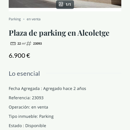
1/1
NOTICIAS Y BLOG
Parking
en venta
CONTACTO
Plaza de parking en Alcoletge
22
m²
23093
PERFIL
6.900 €
Lo esencial
Fecha Agregada
:
Agregado hace 2 años
Referencia
:
23093
Operación
:
en venta
Tipo inmueble
:
Parking
Estado
:
Disponible