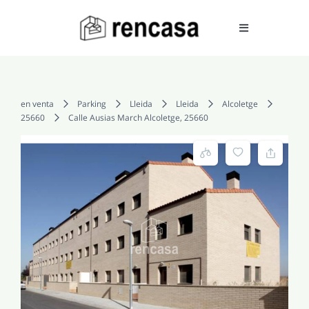
Skip
to
Toggle
Navigation
content
COMPRAR
en venta
Parking
Lleida
Lleida
Alcoletge
25660
Calle Ausias March Alcoletge, 25660
ALQUILAR
VENDER
SERVICIOS
CONOCENOS