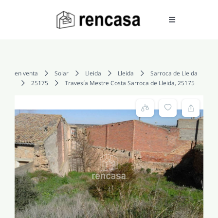
Skip
to
Toggle
Navigation
content
COMPRAR
en venta
Solar
Lleida
Lleida
Sarroca de Lleida
25175
Travesía Mestre Costa Sarroca de Lleida, 25175
ALQUILAR
VENDER
SERVICIOS
CONOCENOS