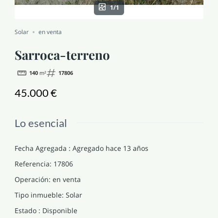
1/1
NOTICIAS Y BLOG
Solar
en venta
CONTACTO
Sarroca-terreno
140
m²
17806
PERFIL
45.000 €
Lo esencial
Fecha Agregada
:
Agregado hace 13 años
Referencia
:
17806
Operación
:
en venta
Tipo inmueble
:
Solar
Estado
:
Disponible