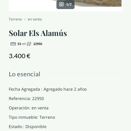
1/7
NOTICIAS Y BLOG
Terreno
en venta
CONTACTO
Solar Els Alamús
53
m²
22950
PERFIL
3.400 €
Lo esencial
Fecha Agregada
:
Agregado hace 2 años
Referencia
:
22950
Operación
:
en venta
Tipo inmueble
:
Terreno
Estado
:
Disponible