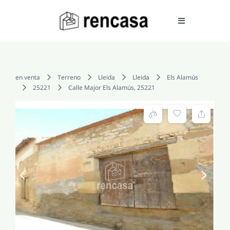
Skip
to
Toggle
Navigation
content
COMPRAR
en venta
Terreno
Lleida
Lleida
Els Alamús
25221
Calle Major Els Alamús, 25221
ALQUILAR
VENDER
SERVICIOS
CONOCENOS