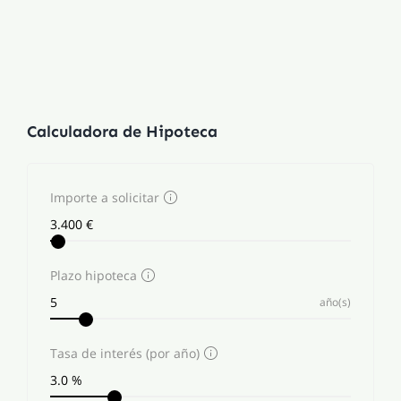
Calculadora de Hipoteca
Importe a solicitar
Plazo hipoteca
año(s)
Tasa de interés (por año)