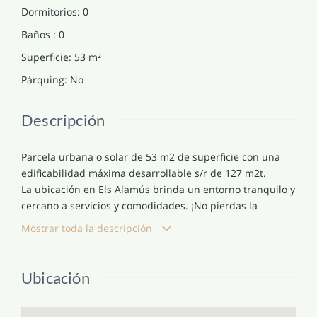
Dormitorios
:
0
Baños
:
0
Superficie
:
53
m²
Párquing
:
No
Descripción
Parcela urbana o solar de 53 m2 de superficie con una
edificabilidad máxima desarrollable s/r de 127 m2t.
La ubicación en Els Alamús brinda un entorno tranquilo y
cercano a servicios y comodidades. ¡No pierdas la
oportunidad de invertir en este terreno y construir la
Mostrar toda la descripción
vivienda de tus sueños!
Ubicación