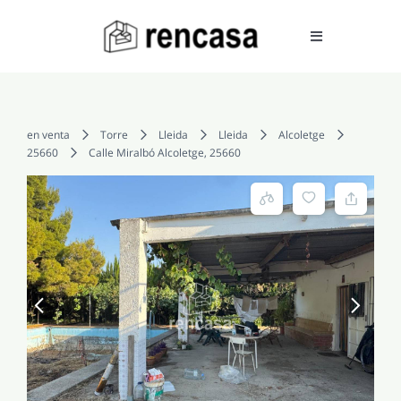
Skip
to
Toggle
Navigation
content
COMPRAR
en venta
Torre
Lleida
Lleida
Alcoletge
25660
Calle Miralbó Alcoletge, 25660
ALQUILAR
VENDER
SERVICIOS
CONOCENOS