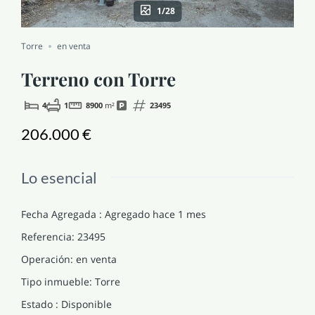
1/28
NOTICIAS Y BLOG
Torre
en venta
CONTACTO
Terreno con Torre
4
1
8900
m²
23495
PERFIL
206.000 €
Lo esencial
Fecha Agregada
:
Agregado hace 1 mes
Referencia
:
23495
Operación
:
en venta
Tipo inmueble
:
Torre
Estado
:
Disponible