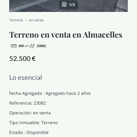
1/3
NOTICIAS Y BLOG
Terreno
en venta
CONTACTO
Terreno en venta en Almacelles
300
m²
23082
PERFIL
52.500 €
Lo esencial
Fecha Agregada
:
Agregado hace 2 años
Referencia
:
23082
Operación
:
en venta
Tipo inmueble
:
Terreno
Estado
:
Disponible