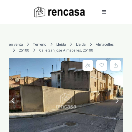
Skip
to
Toggle
Navigation
content
COMPRAR
en venta
Terreno
Lleida
Lleida
Almacelles
25100
Calle San Jose Almacelles, 25100
ALQUILAR
VENDER
SERVICIOS
CONOCENOS