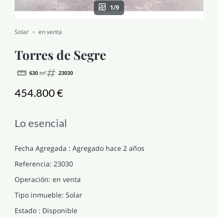
1/9
NOTICIAS Y BLOG
Solar
en venta
CONTACTO
Torres de Segre
630
m²
23030
PERFIL
454.800 €
Lo esencial
Fecha Agregada
:
Agregado hace 2 años
Referencia
:
23030
Operación
:
en venta
Tipo inmueble
:
Solar
Estado
:
Disponible