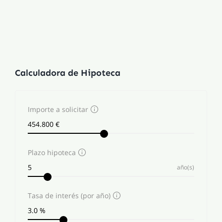
Calculadora de Hipoteca
Importe a solicitar
Plazo hipoteca
año(s)
Tasa de interés (por año)