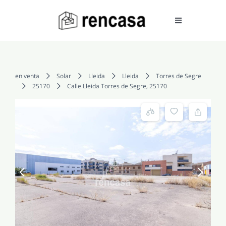
Skip
to
Toggle
Navigation
content
COMPRAR
en venta
Solar
Lleida
Lleida
Torres de Segre
25170
Calle Lleida Torres de Segre, 25170
ALQUILAR
VENDER
SERVICIOS
CONOCENOS