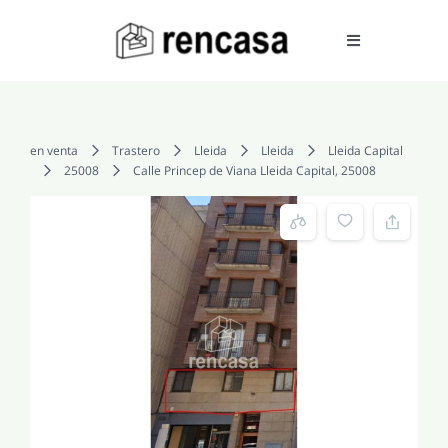
Skip
to
Toggle
Navigation
content
COMPRAR
en venta
Trastero
Lleida
Lleida
Lleida Capital
25008
Calle Princep de Viana Lleida Capital, 25008
ALQUILAR
VENDER
SERVICIOS
CONOCENOS