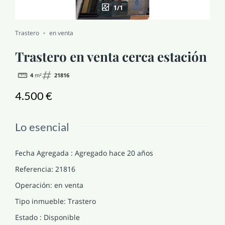
1/1
NOTICIAS Y BLOG
Trastero
en venta
CONTACTO
Trastero en venta cerca estación
4
m²
21816
PERFIL
4.500 €
Lo esencial
Fecha Agregada
:
Agregado hace 20 años
Referencia
:
21816
Operación
:
en venta
Tipo inmueble
:
Trastero
Estado
:
Disponible