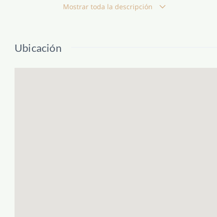
Los acabados de alta calidad, como el pavimento
Mostrar toda la descripción
interior en madera lacada blanca, aportan dur
Disfruta del confort todo el año gracias al air
patio exterior ofrecen un espacio ideal para de
Ubicación
Con sólo un vecino por planta, la tranquilidad 
Una oportunidad única en un entorno residencia
Certificado energético: Consumo: B 150 Emision