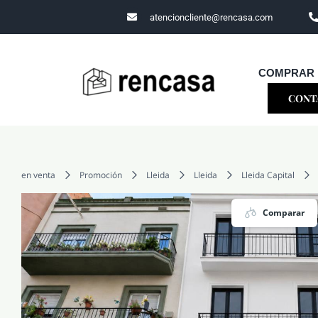
Skip
atencioncliente@rencasa.com
to
content
COMPRAR
CONT
en venta
Promoción
Lleida
Lleida
Lleida Capital
Comparar