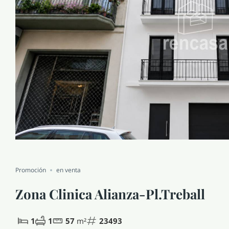
Promoción
en venta
Zona Clinica Alianza-Pl.Treball
1
1
57
m²
23493