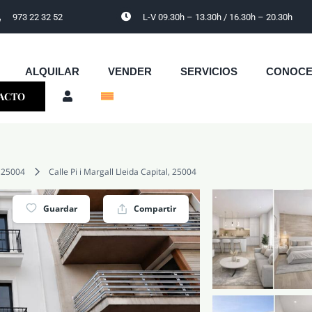
973 22 32 52
L-V 09.30h – 13.30h / 16.30h – 20.30h
ALQUILAR
VENDER
SERVICIOS
CONOC
ACTO
25004
Calle Pi i Margall Lleida Capital, 25004
Guardar
Compartir