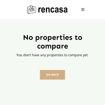
Skip
to
Toggle
Navigation
content
COMPRAR
No properties to
compare
ALQUILAR
You don’t have any properties to compare yet.
VENDER
GO BACK
SERVICIOS
CONOCENOS