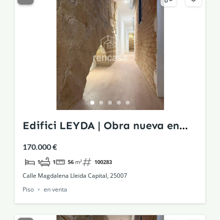
Edifici LEYDA | Obra nueva en
edificio histórico rehabilitado
170.000 €
1
1
56
m²
100283
Calle Magdalena Lleida Capital, 25007
Piso
en venta