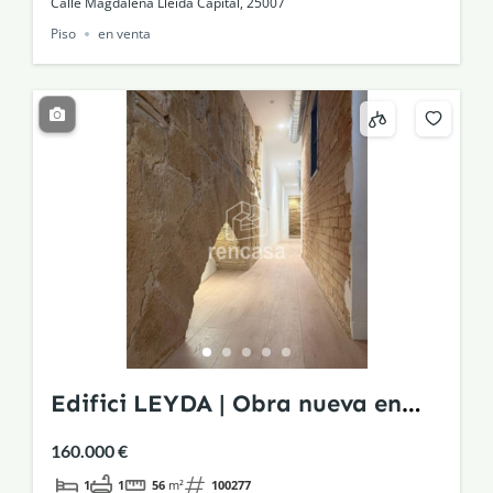
Calle Magdalena Lleida Capital, 25007
Piso
en venta
Edifici LEYDA | Obra nueva en
edificio histórico rehabilitado
160.000 €
1
1
56
m²
100277