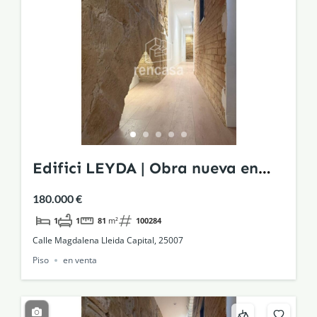
Edifici LEYDA | Obra nueva en
edificio histórico rehabilitado
180.000 €
1
1
81
m²
100284
Calle Magdalena Lleida Capital, 25007
Piso
en venta