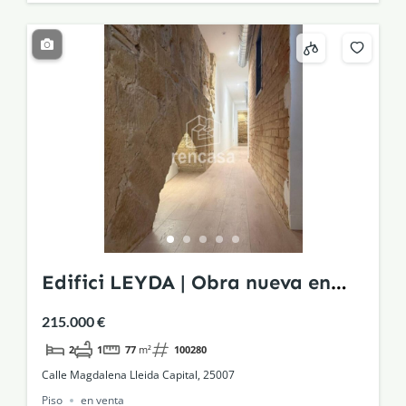
Edifici LEYDA | Obra nueva en
edificio histórico rehabilitado
215.000 €
2
1
77
m²
100280
Calle Magdalena Lleida Capital, 25007
Piso
en venta