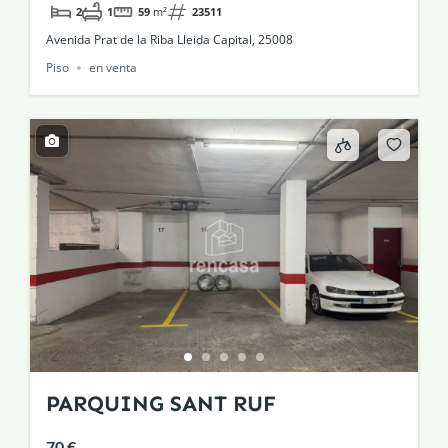
2
1
59
m²
23511
Avenida Prat de la Riba Lleida Capital, 25008
Piso
en venta
PARQUING SANT RUF
70 €