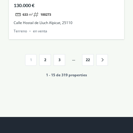
130.000 €
633
m²
100273
Calle Hostal de Lluch Alpicat, 25110
Terreno
en venta
…
1
2
3
22
1 - 15 de 319 properties