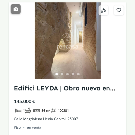
Edifici LEYDA | Obra nueva en
edificio histórico rehabilitado
145.000 €
1
1
56
m²
100281
Calle Magdalena Lleida Capital, 25007
Piso
en venta