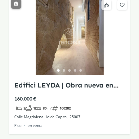
Edifici LEYDA | Obra nueva en
edificio histórico rehabilitado
160.000 €
2
1
80
m²
100282
Calle Magdalena Lleida Capital, 25007
Piso
en venta