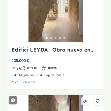
Edifici LEYDA | Obra nueva en
edificio histórico rehabilitado
235.000 €
2
1
86
m²
100286
Calle Magdalena Lleida Capital, 25007
Ático
en venta