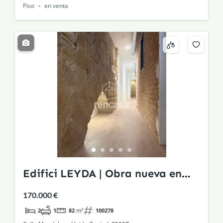
Piso
en venta
Edifici LEYDA | Obra nueva en
edificio histórico rehabilitado
170.000 €
2
1
82
m²
100278