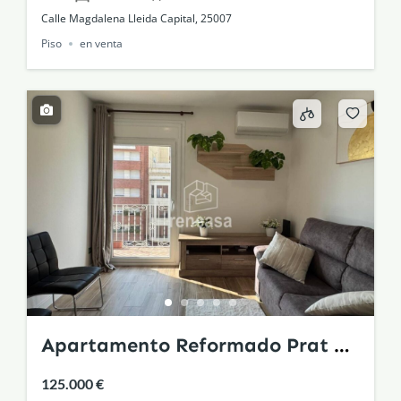
Calle Magdalena Lleida Capital, 25007
Piso
en venta
Apartamento Reformado Prat de
la Riba
125.000 €