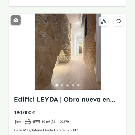
Edifici LEYDA | Obra nueva en
edificio histórico rehabilitado
180.000 €
1
1
50
m²
100279
Calle Magdalena Lleida Capital, 25007