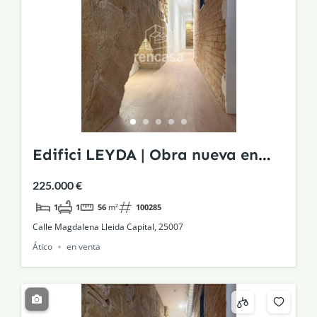
Edifici LEYDA | Obra nueva en
edificio histórico rehabilitado
225.000 €
1
1
56
m²
100285
Calle Magdalena Lleida Capital, 25007
Ático
en venta