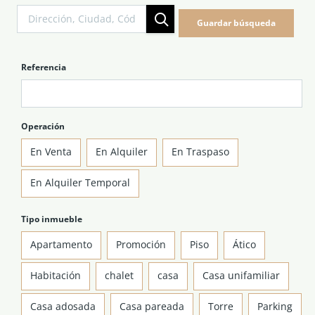
NOTICIAS Y BLOG
Guardar búsqueda
CONTACTO
Referencia
PERFIL
Operación
En Venta
En Alquiler
En Traspaso
En Alquiler Temporal
Tipo inmueble
Apartamento
Promoción
Piso
Ático
Habitación
chalet
casa
Casa unifamiliar
Casa adosada
Casa pareada
Torre
Parking