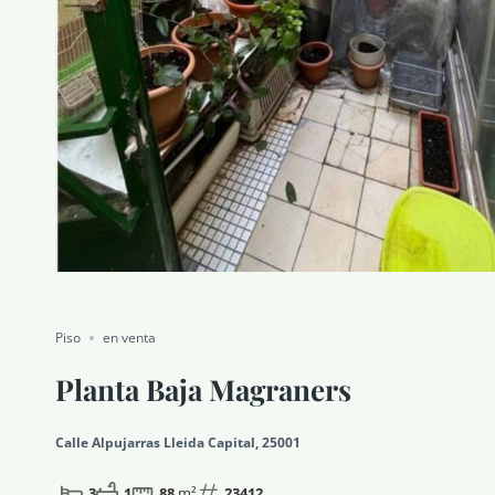
Piso
en venta
Planta Baja Magraners
Calle Alpujarras Lleida Capital, 25001
3
1
88
m²
23412