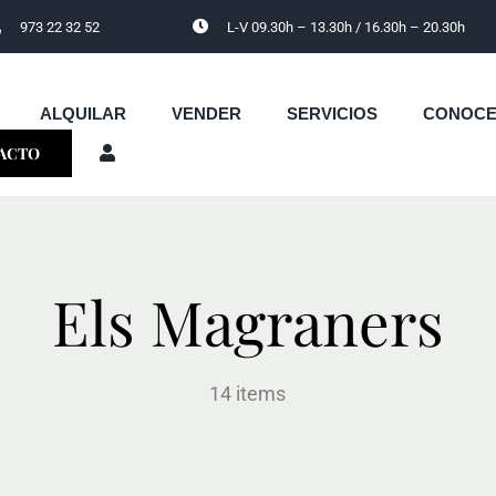
973 22 32 52
L-V 09.30h – 13.30h / 16.30h – 20.30h
ALQUILAR
VENDER
SERVICIOS
CONOC
ACTO
Els Magraners
14 items