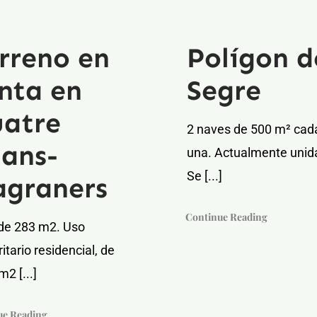
rreno en
Polígon d
nta en
Segre
atre
2 naves de 500 m² cad
lans-
una. Actualmente unid
Se [...]
graners
Continue Reading
 de 283 m2. Uso
tario residencial, de
2 [...]
ue Reading