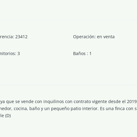
rencia
:
23412
Operación
:
en venta
itorios
:
3
Baños
:
1
, ya que se vende con inquilinos con contrato vigente desde el 2019
edor, cocina, baño y un pequeño patio interior. Es una finca con s
le (D)