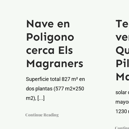
Nave en
Te
Poligono
ve
cerca Els
Qu
Magraners
Pi
Ma
Superficie total 827 m² en
dos plantas (577 m2+250
solar
m2), [...]
mayori
1230 m
Continue Reading
Contin