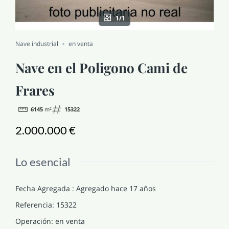
NOTICIAS Y BLOG
1/1
Nave industrial
en venta
CONTACTO
Nave en el Poligono Cami de
PERFIL
Frares
6145
m²
15322
2.000.000 €
Lo esencial
Fecha Agregada
:
Agregado hace 17 años
Referencia
:
15322
Operación
:
en venta