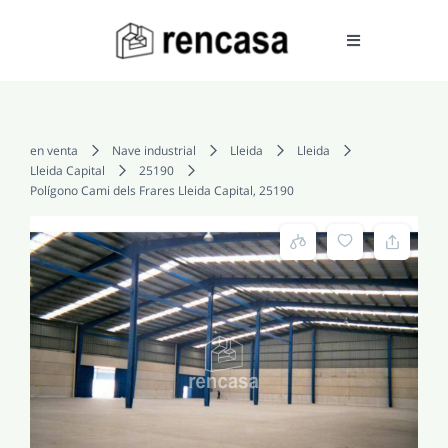
Skip
to
Toggle
Navigation
content
COMPRAR
en venta
Nave industrial
Lleida
Lleida
Lleida Capital
25190
Polígono Cami dels Frares Lleida Capital, 25190
ALQUILAR
VENDER
SERVICIOS
CONOCENOS