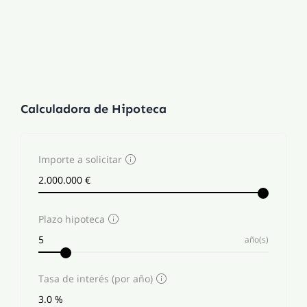
Calculadora de Hipoteca
Importe a solicitar
Plazo hipoteca
año(s)
Tasa de interés (por año)