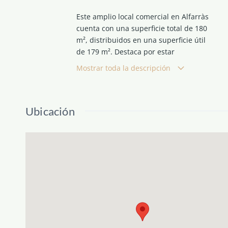
Este amplio local comercial en Alfarràs
cuenta con una superficie total de 180
m², distribuidos en una superficie útil
de 179 m². Destaca por estar
adaptado para personas con
Mostrar toda la descripción
discapacidad y haber sido
recientemente reformado. Es una
oportunidad única para aquellos que
Ubicación
buscan un local en planta baja, con
una excelente ubicación y visibilidad.
La propiedad cuenta con servicios de
agua y luz, siendo una opción
atractiva para establecer un negocio.
No pierdas la oportunidad de adquirir
este local con un nivel energético de
emisiones: D y de consumo: D.
¡Contáctanos para más información y
concertar una visita!