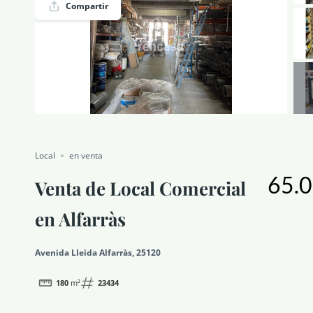
Compartir
NOTICIAS Y BLOG
CONTACTO
PERFIL
Local
en venta
65.0
Venta de Local Comercial
en Alfarràs
Avenida Lleida Alfarràs, 25120
180
m²
23434