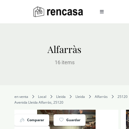
Skip
to
Toggle
Navigation
content
COMPRAR
Alfarràs
ALQUILAR
16 items
VENDER
en venta
Local
Lleida
Lleida
Alfarràs
25120
SERVICIOS
Avenida Lleida Alfarràs, 25120
CONOCENOS
Comparar
Guardar