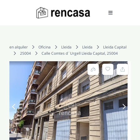
Skip
to
Toggle
Navigation
content
COMPRAR
en alquiler
Oficina
Lleida
Lleida
Lleida Capital
25004
Calle Comtes d´Urgell Lleida Capital, 25004
ALQUILAR
VENDER
SERVICIOS
CONOCENOS