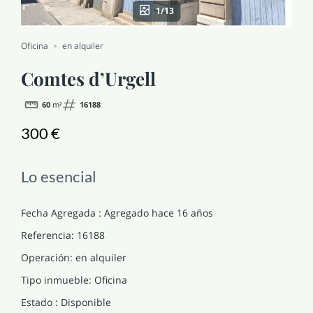
1/13
NOTICIAS Y BLOG
Oficina
en alquiler
CONTACTO
Comtes d’Urgell
60
m²
16188
PERFIL
300 €
Lo esencial
Fecha Agregada
:
Agregado hace 16 años
Referencia
:
16188
Operación
:
en alquiler
Tipo inmueble
:
Oficina
Estado
:
Disponible