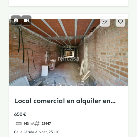
Local comercial en alquiler en
Alpicat
650 €
143
m²
23447
Calle Lérida Alpicat, 25110