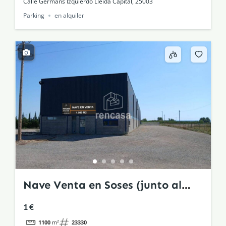
Calle Germans Izquierdo Lleida Capital, 25003
Parking
en alquiler
Nave Venta en Soses (junto al
parador de aragon y cataluña)
1 €
1100
m²
23330