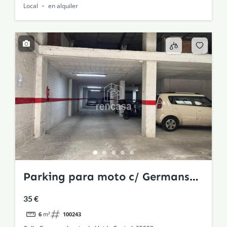
Local
en alquiler
Parking para moto c/ Germans
Izquierdo
35 €
6
m²
100243