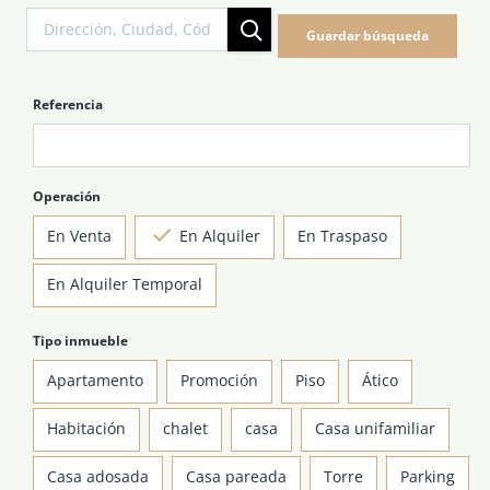
NOTICIAS Y BLOG
Guardar búsqueda
CONTACTO
Referencia
PERFIL
Operación
En Venta
En Alquiler
En Traspaso
En Alquiler Temporal
Tipo inmueble
Apartamento
Promoción
Piso
Ático
Habitación
chalet
casa
Casa unifamiliar
Casa adosada
Casa pareada
Torre
Parking