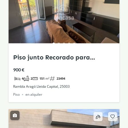
Piso junto Recorado para
estudiantes
900 €
4
2
151
m²
23494
Rambla Aragó Lleida Capital, 25003
Piso
en alquiler