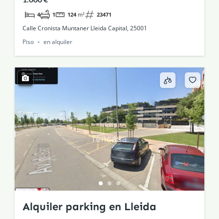
4
1
124
m²
23471
Calle Cronista Muntaner Lleida Capital, 25001
Piso
en alquiler
Alquiler parking en Lleida