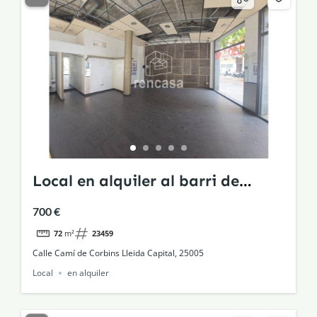
Local en alquiler al barri de
Pardinyes, Lleida Capital
700 €
72
m²
23459
Calle Camí de Corbins Lleida Capital, 25005
Local
en alquiler