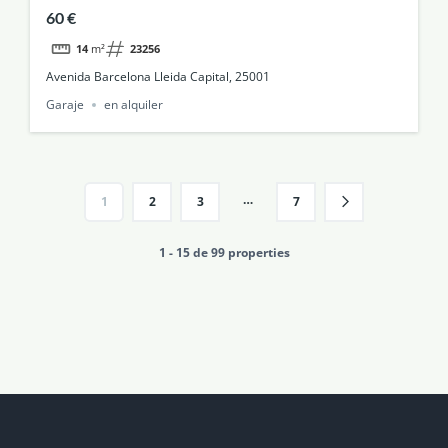
60 €
14
m²
23256
Avenida Barcelona Lleida Capital, 25001
Garaje
en alquiler
…
1
2
3
7
1 - 15 de 99 properties