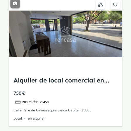
Alquiler de local comercial en
Pardinyes, Lleida Capital
750 €
208
m²
23458
Calle Pere de Cavassèquia Lleida Capital, 25005
Local
en alquiler