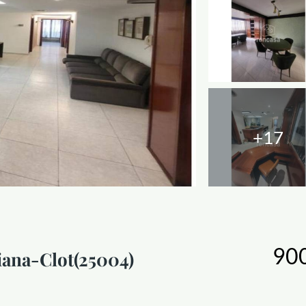
+17
900
Viana-Clot(25004)