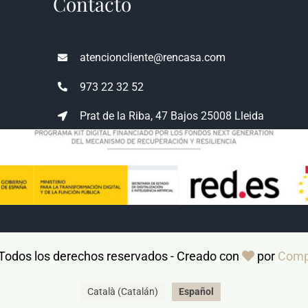
Contacto
atencioncliente@rencasa.com
973 22 32 52
Prat de la Riba, 47 Bajos 25008 Lleida
 Todos los derechos reservados - Creado con
por
Comp
Català
(
Catalán
)
Español