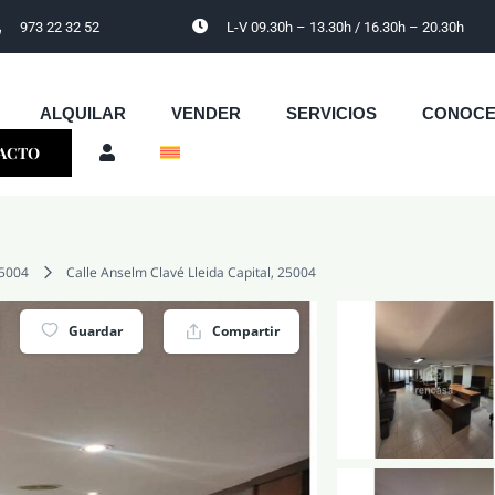
973 22 32 52
L-V 09.30h – 13.30h / 16.30h – 20.30h
ALQUILAR
VENDER
SERVICIOS
CONOC
ACTO
5004
Calle Anselm Clavé Lleida Capital, 25004
Guardar
Compartir