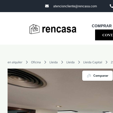
Skip
atencioncliente@rencasa.com
to
content
COMPRAR
CONT
en alquiler
Oficina
Lleida
Lleida
Lleida Capital
2
Comparar