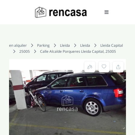
Skip
to
Toggle
Navigation
content
COMPRAR
en alquiler
Parking
Lleida
Lleida
Lleida Capital
25005
Calle Alcalde Porqueres Lleida Capital, 25005
ALQUILAR
VENDER
SERVICIOS
CONOCENOS