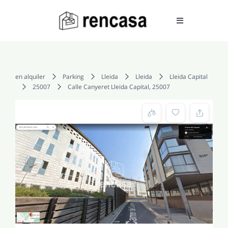
Skip
to
Toggle
Navigation
content
COMPRAR
en alquiler
Parking
Lleida
Lleida
Lleida Capital
25007
Calle Canyeret Lleida Capital, 25007
ALQUILAR
VENDER
SERVICIOS
CONOCENOS