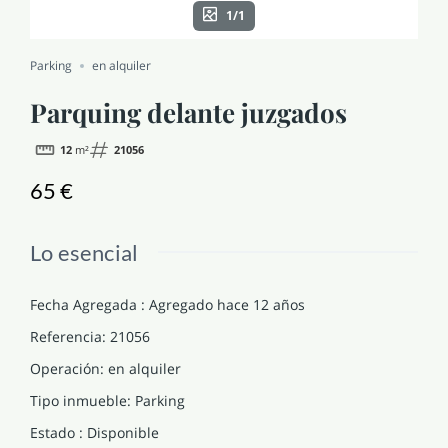
1/1
NOTICIAS Y BLOG
Parking
en alquiler
CONTACTO
Parquing delante juzgados
12
m²
21056
PERFIL
65 €
Lo esencial
Fecha Agregada
:
Agregado hace 12 años
Referencia
:
21056
Operación
:
en alquiler
Tipo inmueble
:
Parking
Estado
:
Disponible