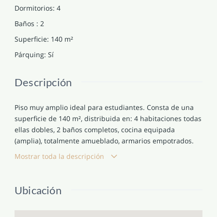
Dormitorios
:
4
Baños
:
2
Superficie
:
140
m²
Párquing
:
Sí
Descripción
Piso muy amplio ideal para estudiantes. Consta de una
superficie de 140 m², distribuida en: 4 habitaciones todas
ellas dobles, 2 baños completos, cocina equipada
(amplia), totalmente amueblado, armarios empotrados.
Tiene salida a balcón exterior desde el comedor.
Mostrar toda la descripción
Calefacción central (incluida en precio), suelo de terrazo y
gres, las puertas son de madera pintada, ventanas de
aluminio. La finca dispone de ascensor, hay portero
Ubicación
automático.