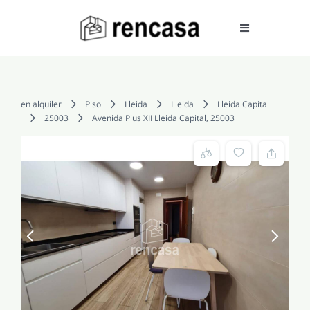
Skip
to
Toggle
Navigation
content
COMPRAR
en alquiler
Piso
Lleida
Lleida
Lleida Capital
25003
Avenida Pius XII Lleida Capital, 25003
ALQUILAR
VENDER
SERVICIOS
CONOCENOS