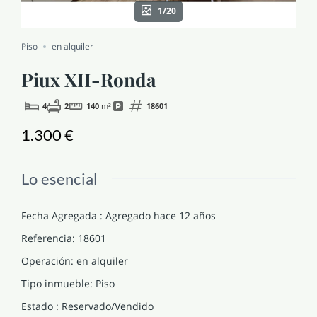
1/20
NOTICIAS Y BLOG
Piso
en alquiler
CONTACTO
Piux XII-Ronda
4
2
140
m²
18601
PERFIL
1.300 €
Lo esencial
Fecha Agregada
:
Agregado hace 12 años
Referencia
:
18601
Operación
:
en alquiler
Tipo inmueble
:
Piso
Estado
:
Reservado/Vendido