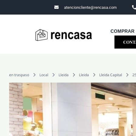
Skip
atencioncliente@rencasa.com
to
content
COMPRAR
CONT
en traspaso
Local
Lleida
Lleida
Lleida Capital
2