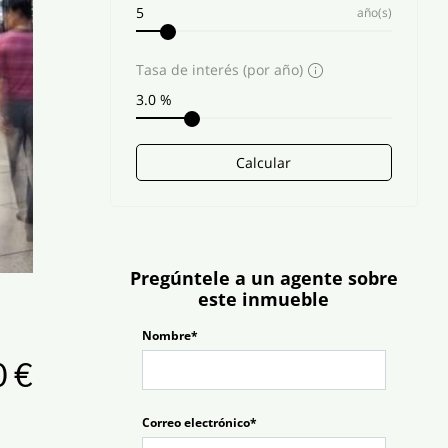
año(s)
Tasa de interés (por año)
Calcular
Pregúntele a un agente sobre
este inmueble
Nombre*
0 €
Correo electrónico*