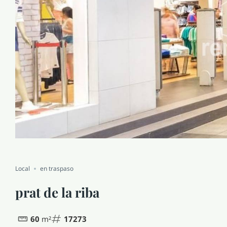
Local
en traspaso
prat de la riba
60
m²
17273