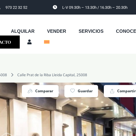
973 22 32 52
L-V 09.30h – 13.30h / 16.30h – 20.30h
ALQUILAR
VENDER
SERVICIOS
CONOC
ACTO
5008
Calle Prat de la Riba Lleida Capital, 25008
Comparar
Guardar
Compartir