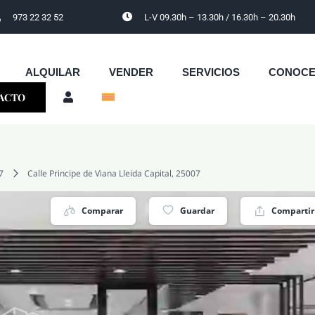
973 22 32 52
L-V 09.30h – 13.30h / 16.30h – 20.30h
ALQUILAR
VENDER
SERVICIOS
CONOC
ACTO
7
Calle Principe de Viana Lleida Capital, 25007
Comparar
Guardar
Compartir