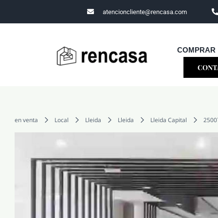
Skip
atencioncliente@rencasa.com
to
content
COMPRAR
CONT
en venta
Local
Lleida
Lleida
Lleida Capital
2500