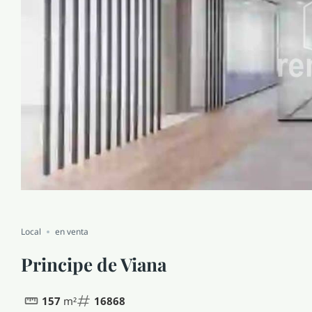
Local
en venta
Principe de Viana
157
m²
16868