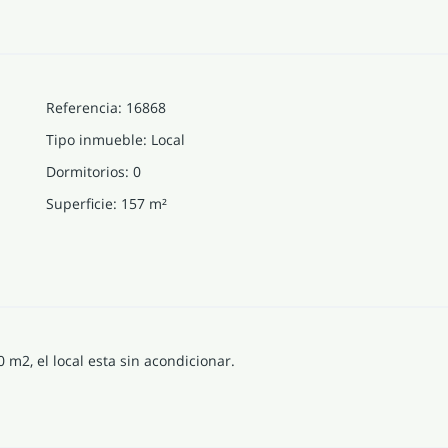
Referencia
:
16868
Tipo inmueble
:
Local
Dormitorios
:
0
Superficie
:
157
m²
0 m2, el local esta sin acondicionar.