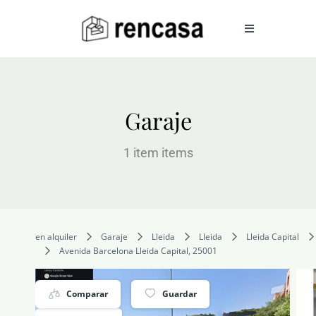
Skip
to
Toggle
Navigation
content
COMPRAR
Garaje
ALQUILAR
1 item items
VENDER
en alquiler
Garaje
Lleida
Lleida
Lleida Capital
SERVICIOS
Avenida Barcelona Lleida Capital, 25001
CONOCENOS
Comparar
Guardar