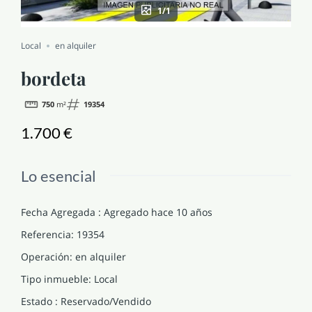
1/1
NOTICIAS Y BLOG
Local
en alquiler
CONTACTO
bordeta
750
m²
19354
PERFIL
1.700 €
Lo esencial
Fecha Agregada
:
Agregado hace 10 años
Referencia
:
19354
Operación
:
en alquiler
Tipo inmueble
:
Local
Estado
:
Reservado/Vendido