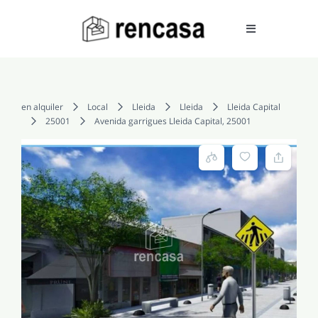
Skip
to
Toggle
Navigation
content
COMPRAR
en alquiler
Local
Lleida
Lleida
Lleida Capital
25001
Avenida garrigues Lleida Capital, 25001
ALQUILAR
VENDER
SERVICIOS
CONOCENOS