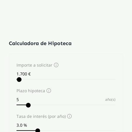
Calculadora de Hipoteca
Importe a solicitar
Plazo hipoteca
año(s)
Tasa de interés (por año)