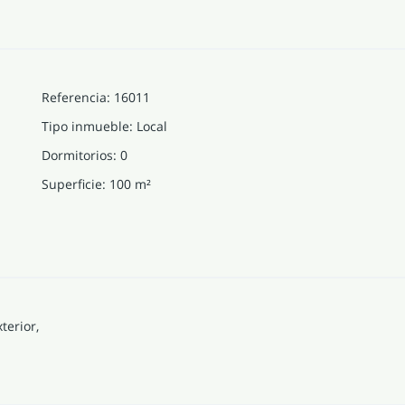
Referencia
:
16011
Tipo inmueble
:
Local
Dormitorios
:
0
Superficie
:
100
m²
terior,