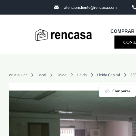
Skip
atencioncliente@rencasa.com
to
content
COMPRAR
CONT
en alquiler
Local
Lleida
Lleida
Lleida Capital
25
Comparar