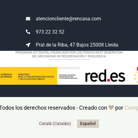
atencioncliente@rencasa.com
973 22 32 52
Prat de la Riba, 47 Bajos 25008 Lleida
 Todos los derechos reservados - Creado con
por
Comp
Català
(
Catalán
)
Español