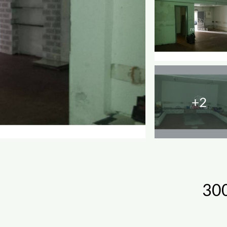
+2
300