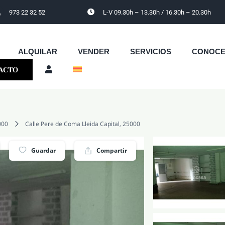
973 22 32 52
L-V 09.30h – 13.30h / 16.30h – 20.30h
ALQUILAR
VENDER
SERVICIOS
CONOC
ACTO
000
Calle Pere de Coma Lleida Capital, 25000
Guardar
Compartir