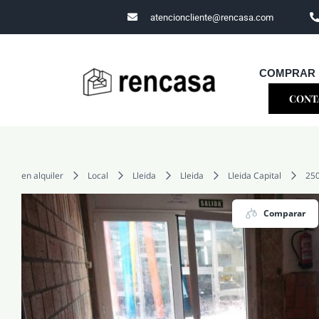
Skip
atencioncliente@rencasa.com
to
content
COMPRAR
CONT
en alquiler
Local
Lleida
Lleida
Lleida Capital
25
Comparar