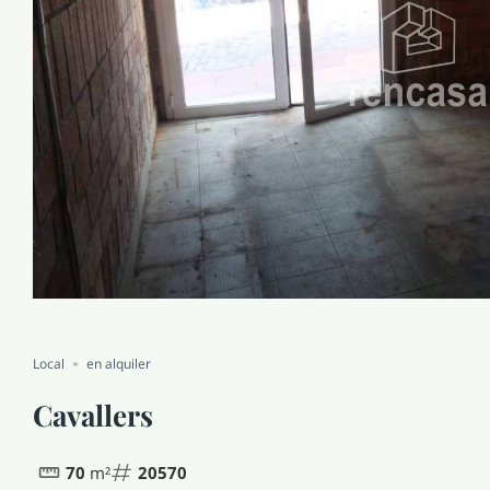
Local
en alquiler
Cavallers
70
m²
20570