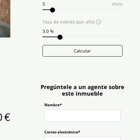
año(s)
Tasa de interés (por año)
Calcular
Pregúntele a un agente sobre
este inmueble
Nombre*
 €
Correo electrónico*