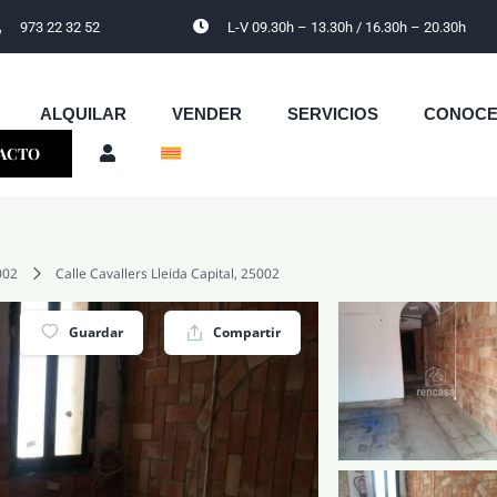
973 22 32 52
L-V 09.30h – 13.30h / 16.30h – 20.30h
ALQUILAR
VENDER
SERVICIOS
CONOC
ACTO
002
Calle Cavallers Lleida Capital, 25002
Guardar
Compartir